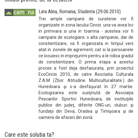
Lata Alina, Romania, Studenta (29.06.2010)
Trei ample campanii de curatenie vor fi
organizate in zona lacului Cincis: una va avea loc
in primvara si una in toamna - acestea vor fi
campanii de ecologiare; o alta campanie, dar de
constientizare, va fi organizata in timpul verii
atat in zonele de agrement, cat si la persoanele
ce locuiesc in imprejurimi pentru a le ridica gradul
de constientizare. O prima etapa a acestui
proces a fost deja desfasurata, prin proiectul
EcoCincis 2010, de catre Asociatia Culturala
Z.A.M (Zbor. Atitudine. Multiculturalitate.) din
Hunedoara şi s-a desfăşurat în 27 martie.
Ecologizarea este susţinută de Asociaţia
Pescarilor Sportivi Hunedoara, de instituţiile
publice din judeţ, diferite ONG-uri, cluburi şi
fundaţii din Deva, Oradea şi Timişoara şi de
oamenii de afaceri din zonă.
Care este solutia ta?