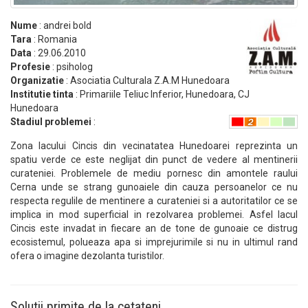
Nume
: andrei bold
Tara
: Romania
Data
: 29.06.2010
Profesie
: psiholog
Organizatie
: Asociatia Culturala Z.A.M Hunedoara
Institutie tinta
: Primariile Teliuc Inferior, Hunedoara, CJ
Hunedoara
Stadiul problemei
:
Zona lacului Cincis din vecinatatea Hunedoarei reprezinta un
spatiu verde ce este neglijat din punct de vedere al mentinerii
curateniei. Problemele de mediu pornesc din amontele raului
Cerna unde se strang gunoaiele din cauza persoanelor ce nu
respecta regulile de mentinere a curateniei si a autoritatilor ce se
implica in mod superficial in rezolvarea problemei. Asfel lacul
Cincis este invadat in fiecare an de tone de gunoaie ce distrug
ecosistemul, polueaza apa si imprejurimile si nu in ultimul rand
ofera o imagine dezolanta turistilor.
Solutii primite de la cetateni