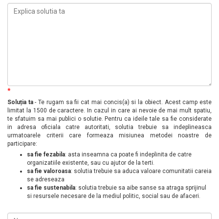
*
Soluția ta
- Te rugam sa fii cat mai concis(a) si la obiect. Acest camp este
limitat la 1500 de caractere. In cazul in care ai nevoie de mai mult spatiu,
te sfatuim sa mai publici o solutie. Pentru ca ideile tale sa fie considerate
in adresa oficiala catre autoritati, solutia trebuie sa indeplineasca
urmatoarele criterii care formeaza misiunea metodei noastre de
participare:
sa fie fezabila
: asta inseamna ca poate fi indeplinita de catre
organizatiile existente, sau cu ajutor de la terti.
sa fie valoroasa
: solutia trebuie sa aduca valoare comunitatii careia
se adreseaza
sa fie sustenabila
: solutia trebuie sa aibe sanse sa atraga sprijinul
si resursele necesare de la mediul politic, social sau de afaceri.