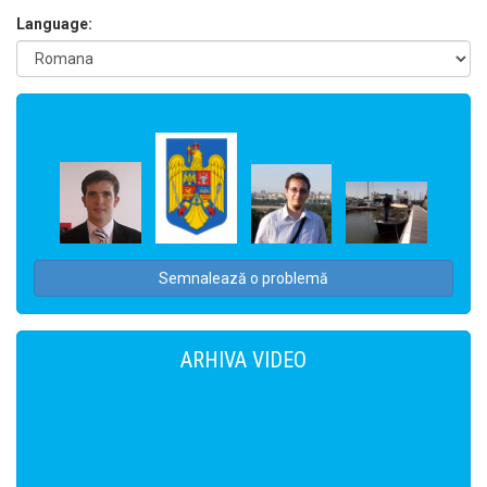
Language:
Semnalează o problemă
ARHIVA VIDEO