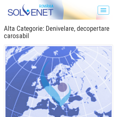
ROMÂNIA
Toggle
navigati
Alta Categorie: Denivelare, decopertare
carosabil