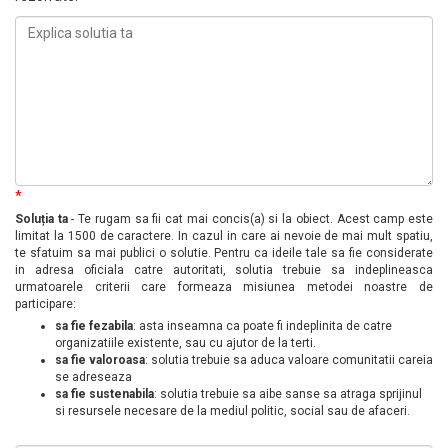
*
Soluția ta
- Te rugam sa fii cat mai concis(a) si la obiect. Acest camp este
limitat la 1500 de caractere. In cazul in care ai nevoie de mai mult spatiu,
te sfatuim sa mai publici o solutie. Pentru ca ideile tale sa fie considerate
in adresa oficiala catre autoritati, solutia trebuie sa indeplineasca
urmatoarele criterii care formeaza misiunea metodei noastre de
participare:
sa fie fezabila
: asta inseamna ca poate fi indeplinita de catre
organizatiile existente, sau cu ajutor de la terti.
sa fie valoroasa
: solutia trebuie sa aduca valoare comunitatii careia
se adreseaza
sa fie sustenabila
: solutia trebuie sa aibe sanse sa atraga sprijinul
si resursele necesare de la mediul politic, social sau de afaceri.