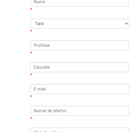
*
*
*
*
*
*