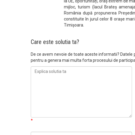
la UE, oportunități, oraș extrem de ma
mijloc, turism (lacul Brateș amenajat
România după propunerea Președintel
constituite în jurul celor 8 orașe mar
Timișoara.
Care este solutia ta?
De ce avem nevoie de toate aceste informatii? Datele pe
pentru a genera mai multa forta procesului de partici
*