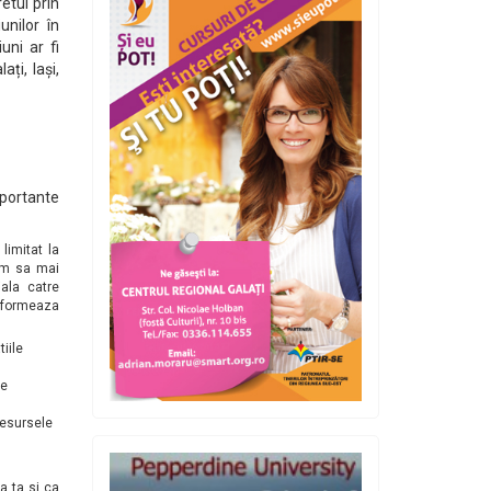
etul prin
unilor în
uni ar fi
ți, Iași,
mportante
limitat la
uim sa mai
iala catre
 formeaza
iile
se
 resursele
a ta si ca