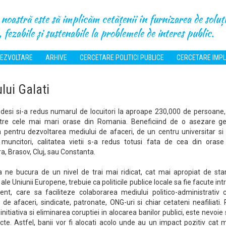
noastră este să implicăm cetățenii în furnizarea de soluți
 fezabile și sustenabile la problemele de interes public.
EZVOLTARE
ARHIVE
CERCETARE POLITICI PUBLICE
CERCETARE IMPL
lui Galati
, desi si-a redus numarul de locuitori la aproape 230,000 de persoan
ntre cele mai mari orase din Romania. Beneficiind de o asezare ge
a pentru dezvoltarea mediului de afaceri, de un centru universitar si
muncitori, calitatea vietii s-a redus totusi fata de cea din oras
a, Brasov, Cluj, sau Constanta.
 ne bucura de un nivel de trai mai ridicat, cat mai apropiat de sta
ale Uniunii Europene, trebuie ca politicile publice locale sa fie facute in
ent, care sa faciliteze colaborarea mediului politico-administrativ 
 de afaceri, sindicate, patronate, ONG-uri si chiar cetateni neafiliati.
 initiativa si eliminarea coruptiei in alocarea banilor publici, este nevoie 
cte. Astfel, banii vor fi alocati acolo unde au un impact pozitiv cat