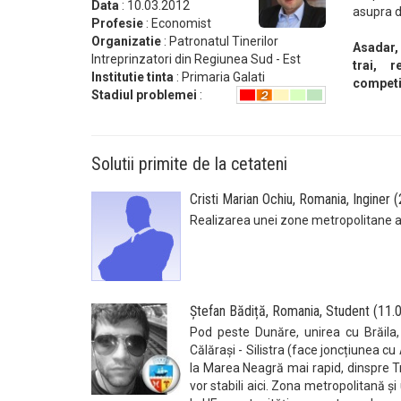
Data
: 10.03.2012
asupra d
Profesie
: Economist
Organizatie
: Patronatul Tinerilor
Asadar, 
Intreprinzatori din Regiunea Sud - Est
trai, 
Institutie tinta
: Primaria Galati
competit
Stadiul problemei
:
Solutii primite de la cetateni
Cristi Marian Ochiu, Romania, Inginer 
Realizarea unei zone metropolitane a 
Ștefan Bădiță, Romania, Student (11.
Pod peste Dunăre, unirea cu Brăila,
Călărași - Silistra (face joncțiunea c
la Marea Neagră mai rapid, dinspre Tr
vor stabili aici. Zona metropolitană ș