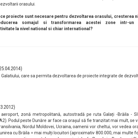
ezvoltarii orasului.
ce proiecte sunt necesare pentru dezvoltarea orasului, cresterea ni
reducerea somajul si transformarea acestei zone intr-un
ivitate la nivel national si chiar international?
(25.04.2014)
Galatiului, care sa permita dezvoltarea de proiecte integrate de dezvol
03.2012)
 aeroport, zonă metropolitană, autostradă pe ruta Galați -Brăila - S
u A2). Podul peste Dunăre ar face ca orașul să fie tranzitat mai mult, se 
ansilvania, Nordul Moldovei, Ucraina, oamenii vor cheltui, vor vedea ora
i unirea cu Brăila = mai mulți locuitori (aproximativ 800.000, mai multe f