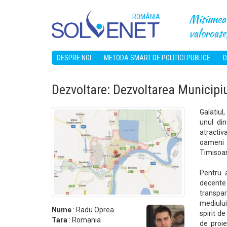
Misiunea 
ROMÂNIA
valoroase,
DESPRE NOI
METODA SMART DE POLITICI PUBLICE
D
Dezvoltare: Dezvoltarea Municipiu
Galatiul
unul di
atractiv
oameni 
Timisoar
Pentru a
decente 
transpar
mediului
Nume
: Radu Oprea
spirit de
Tara
: Romania
de proie