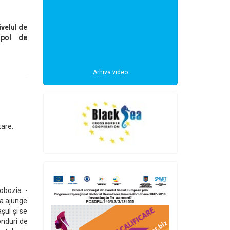
velul de
 pol de
Arhiva video
tare.
lobozia -
va ajunge
șul și se
onduri de