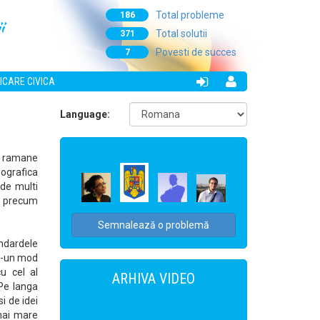
Total probleme
186
i
Total solutii
371
Povesti de succes
7
ICARE CIVICA
Language:
e, ramane
ografica
 de multi
e precum
Semnalează o problemă
ndardele
tr-un mod
cu cel al
ARHIVA VIDEO
 Pe langa
si de idei
 mai mare