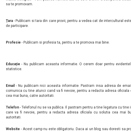
sa te promovam.
Țara
- Publicam si tara din care provii, pentru a vedea cat de intercultural est
de participare.
Profesie
- Publicam si profesia ta, pentru a te promova mai bine.
Educație
- Nu publicam aceasta informatie. O cerem doar pentru evidentel
statistice.
Email
- Nu publicam nici aceasta informatie. Pastram insa adresa de email
comunica cu tine atunci cand va fi nevoie, pentru a redacta adresa oficiala 
cea mai buna, catre autoritati.
Telefon
- Telefonul nu se va publica. Il pastram pentru a tine legatura cu tine 
care va fi nevoie, pentru a redacta adresa oficiala cu solutia cea mai b
autoritati.
Website
- Acest camp nu este obligatoriu. Daca ai un blog sau doresti sa p