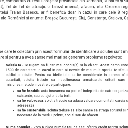
re, comparativ cu restul orașelor provinciale din România, Dunărea și Sir
), fel de fel de atracții, o faleză imensă, afaceri, etc. Crearea regi
ui Traian Băsescu, ar fi benefică doar în cazul în care cele 8 regi
i ale României și anume: Brașov, București, Cluj, Constanța, Craiova, Gala
 care le colectam prin acest formular de identificare a solutiei sunt i
pare si pentru a avea sanse mai mari sa generam probleme rezolvate:
Soluția ta
- Te rugam sa fii cat mai concis(a) si la obiect. Acest camp este 
1500 de caractere. In cazul in care ai nevoie de mai mult spatiu, te sfat
publici o solutie. Pentru ca ideile tale sa fie considerate in adresa ofic
autoritati, solutia trebuie sa indeplineasca urmatoarele criterii care
misiunea metodei noastre de participare:
sa fie fezabila
: asta inseamna ca poate fi indeplinita de catre organizat
existente, sau cu ajutor de la terti.
sa fie valoroasa
: solutia trebuie sa aduca valoare comunitatii careia 
adreseaza
sa fie sustenabila
: solutia trebuie sa aibe sanse sa atraga sprijinul si
necesare de la mediul politic, social sau de afaceri.
Nume complet
- Vom publica numele tau ca sa-ti oferim credit pentru soluti