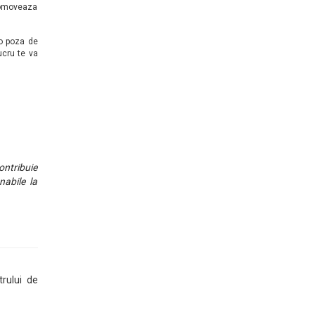
romoveaza
 o poza de
ucru te va
ontribuie
nabile la
trului de