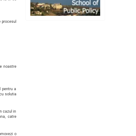
e procesul
e noastre
 pentru a
cu solutia
in cazul in
una, catre
romovezi o