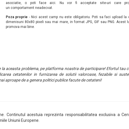
asociatie, o poti face aici. Nu vor fi acceptate site-uri care p
un comportament neadecvat.
Poza proprie
- Nici acest camp nu este obligatoriu. Poti sa faci upload la
dimenisuni 80x80 pixeli sau mai mare, in format JPG, GIF sau PNG. Acest l
promova mai bine.
ie la aceasta problema, pe platforma noastra de participare! Efortul tau c
icarea cetatenilor in furnizarea de solutii valoroase, fezabile si suste
ai aproape de a genera politici publice facute de cetateni!
ene. Continutul acestuia reprezinta responsabilitatea exclusiva a Cen
niile Uniunii Europene.