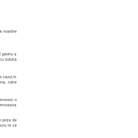
e noastre
 pentru a
cu solutia
in cazul in
una, catre
romovezi o
romoveaza
 o poza de
ucru te va