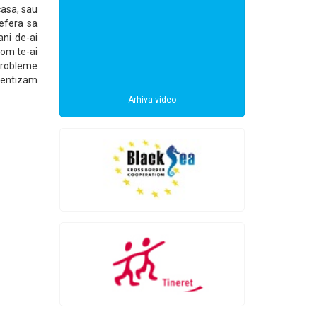
casa, sau
refera sa
ani de-ai
 om te-ai
 probleme
tientizam
Arhiva video