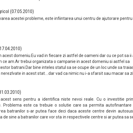
ricol (07.05.2010)
varea acestei probleme, este infiintarea unui centru de ajutorare pentru 
(17.04.2010)
n acest domeniu.Eu vad in fiecare zi astfel de oameni dar cu ce pot sa ii 
in ce am.Ar trebui organizata o campanie in acest domeniu si astfel sa
acestor batrani.Dar bine inteles statul sa se ocupe de un loc unde sa traia
rezlvate in acest stat....dar vad ca nimic nu i-a sfarsit sau macar sa 
31.03.2010)
 acest sens pentru a identifica niste nevoi reale. Cu o investitie pri
. Problema este ca trebuie o solutie care sa permita autofinantare 
area batranilor s-ar putea face deci daca aceste centre devin autosus
 de sine a batranilor care vor sta in respectivele centre si ar putea sa s