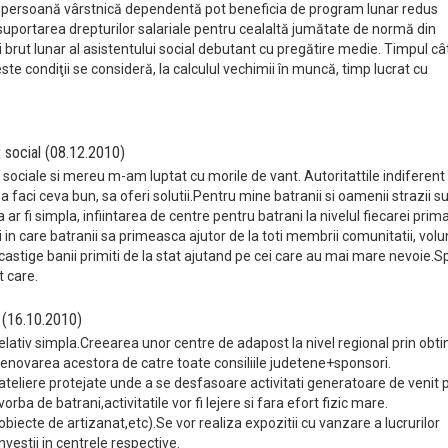
re o persoană vârstnică dependentă pot beneficia de program lunar redus
suportarea drepturilor salariale pentru cealaltă jumătate de normă din
i brut lunar al asistentului social debutant cu pregătire medie. Timpul câ
este condiţii se consideră, la calculul vechimii în muncă, timp lucrat cu
t social (08.12.2010)
 sociale si mereu m-am luptat cu morile de vant. Autoritattile indiferent 
a faci ceva bun, sa oferi solutii.Pentru mine batranii si oamenii strazii s
ar fi simpla, infiintarea de centre pentru batrani la nivelul fiecarei prima
i in care batranii sa primeasca ajutor de la toti membrii comunitatii, volu
i castige banii primiti de la stat ajutand pe cei care au mai mare nevoie.S
t care.
 (16.10.2010)
lativ simpla.Creearea unor centre de adapost la nivel regional prin obt
n,renovarea acestora de catre toate consiliile judetene+sponsori.
ateliere protejate unde a se desfasoare activitati generatoare de venit 
ba de batrani,activitatile vor fi lejere si fara efort fizic mare.
 obiecte de artizanat,etc).Se vor realiza expozitii cu vanzare a lucrurilor
nvestii in centrele respective.