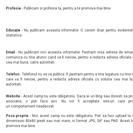
Profesie
- Publicam si profesia ta, pentru a te promova mai bine.
Educație
- Nu publicam aceasta informatie. O cerem doar pentru evidentel
statistice.
Email
- Nu publicam nici aceasta informatie. Pastram insa adresa de email
comunica cu tine atunci cand va fi nevoie, pentru a redacta adresa oficiala 
cea mai buna, catre autoritati.
Telefon
- Telefonul nu se va publica. Il pastram pentru a tine legatura cu tine 
care va fi nevoie, pentru a redacta adresa oficiala cu solutia cea mai b
autoritati.
Website
- Acest camp nu este obligatoriu. Daca ai un blog sau doresti sa p
asociatie, o poti face aici. Nu vor fi acceptate site-uri care p
un comportament neadecvat.
Poza proprie
- Nici acest camp nu este obligatoriu. Poti sa faci upload la
dimenisuni 80x80 pixeli sau mai mare, in format JPG, GIF sau PNG. Acest l
promova mai bine.