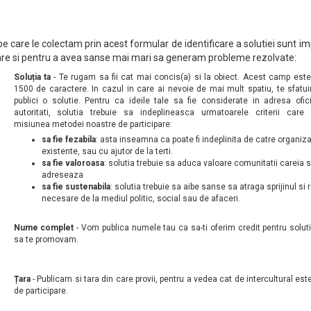
 care le colectam prin acest formular de identificare a solutiei sunt i
pare si pentru a avea sanse mai mari sa generam probleme rezolvate:
Soluția ta
- Te rugam sa fii cat mai concis(a) si la obiect. Acest camp este 
1500 de caractere. In cazul in care ai nevoie de mai mult spatiu, te sfat
publici o solutie. Pentru ca ideile tale sa fie considerate in adresa ofic
autoritati, solutia trebuie sa indeplineasca urmatoarele criterii care
misiunea metodei noastre de participare:
sa fie fezabila
: asta inseamna ca poate fi indeplinita de catre organizat
existente, sau cu ajutor de la terti.
sa fie valoroasa
: solutia trebuie sa aduca valoare comunitatii careia 
adreseaza
sa fie sustenabila
: solutia trebuie sa aibe sanse sa atraga sprijinul si
necesare de la mediul politic, social sau de afaceri.
Nume complet
- Vom publica numele tau ca sa-ti oferim credit pentru soluti
sa te promovam.
Țara
- Publicam si tara din care provii, pentru a vedea cat de intercultural est
de participare.