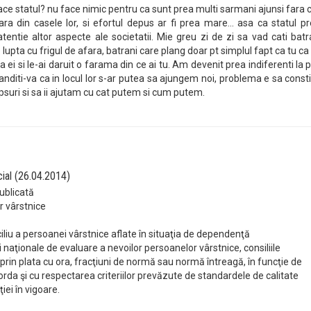
ace statul? nu face nimic pentru ca sunt prea multi sarmani ajunsi fara 
ara din casele lor, si efortul depus ar fi prea mare... asa ca statul p
tentie altor aspecte ale societatii. Mie greu zi de zi sa vad cati batr
e lupta cu frigul de afara, batrani care plang doar pt simplul fapt ca tu ca
la ei si le-ai daruit o farama din ce ai tu. Am devenit prea indiferenti la
anditi-va ca in locul lor s-ar putea sa ajungem noi, problema e sa cons
ipsuri si sa ii ajutam cu cat putem si cum putem.
cial (26.04.2014)
ublicată
r vârstnice
iciliu a persoanei vârstnice aflate în situaţia de dependenţă
 naţionale de evaluare a nevoilor persoanelor vârstnice, consiliile
 prin plata cu ora, fracţiuni de normă sau normă întreagă, în funcţie de
orda şi cu respectarea criteriilor prevăzute de standardele de calitate
iei în vigoare.