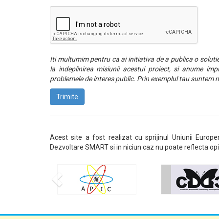
Iti multumim pentru ca ai initiativa de a publica o solut
la indeplinirea misiunii acestui proiect, si anume impl
problemele de interes public. Prin exemplul tau suntem m
Trimite
Acest site a fost realizat cu sprijinul Uniunii Europ
Dezvoltare SMART si in niciun caz nu poate reflecta opi