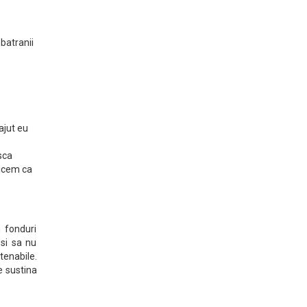
batranii
ajut eu
sca
zicem ca
n fonduri
si sa nu
tenabile.
e sustina