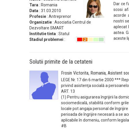
Dar ce f
Tara
: Romania
scosi af
Data
: 31.03.2010
acorde a
Profesie
: Antreprenor
nostri s
Organizatie
: Asociatia Centrul de
aplecat 
Dezvoltare SMART
astea. G
Institutie tinta
: Statul
aceste l
Stadiul problemei
:
Solutii primite de la cetateni
Frosin Victorita, Romania, Asistent so
LEGE Nr. 17 din 6 martie 2000 *** Rep
privind asistenţa socială a persoanelo
ART. 13
(1) Pentru asigurarea îngrijirii la dom
sociomedicală, stabilită conform grilei
locale pot angaja personal de îngrijire
perioada de îngrijire necesară a se ac
aplicabile în domeniu, conform legislaţ
#B