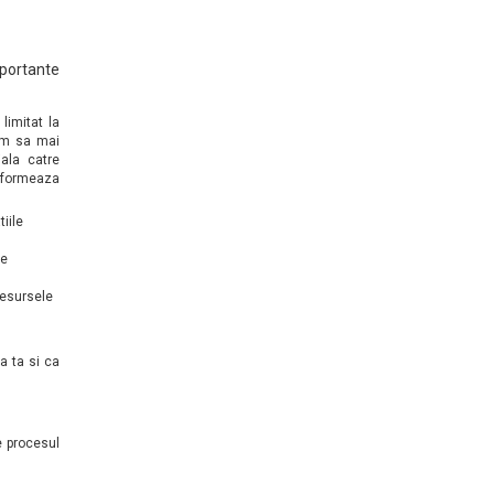
mportante
limitat la
uim sa mai
iala catre
 formeaza
iile
se
 resursele
a ta si ca
e procesul