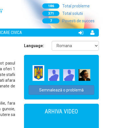
Total probleme
186
i
Total solutii
371
Povesti de succes
7
ICARE CIVICA
Language:
tot pasul
a oferi 1
ste stafii
ati afara
vanate de
Semnalează o problemă
lie, fara
n gunoie,
ARHIVA VIDEO
putere sa