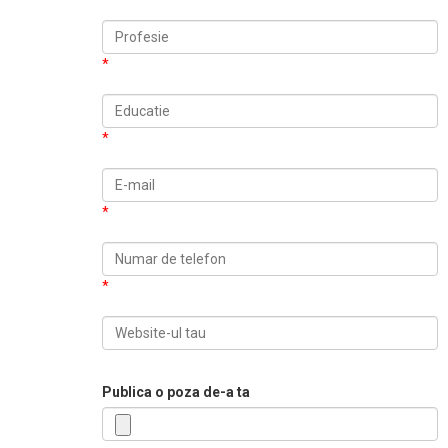
*
*
*
*
Publica o poza de-a ta