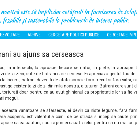
noastră este să implicăm cetățenii în furnizarea de soluți
 fezabile și sustenabile la problemele de interes public.
EZVOLTARE
ARHIVE
CERCETARE POLITICI PUBLICE
CERCETARE IMPL
trani au ajuns sa cerseasca
u, la intersectii, la aproape fiecare semafor, in piete, la aproape 
 zi de zi zeci, sute de batrani care cersesc. Ei apreciaza gestul tau de 
la lacrimi, batrani deveniti de atata saracie fara trecut si fara viitor, ni
 castiga existenta zi de zi din mila noastra, a tuturor. Batrani care sunt d
, torturati doar pentru ca au avut ghinionul ca proprietatile lor sa fie 
rii moguli.
aceasta vanatoare se sfarseste, ei devin ca niste legume, fara fami
 fara acoperis, echivalentul a cainii de pe strada si incep sa caute pri
 apuce calea bauturii, sau isi pun ei capat zilelor pentru ca nu mai au 