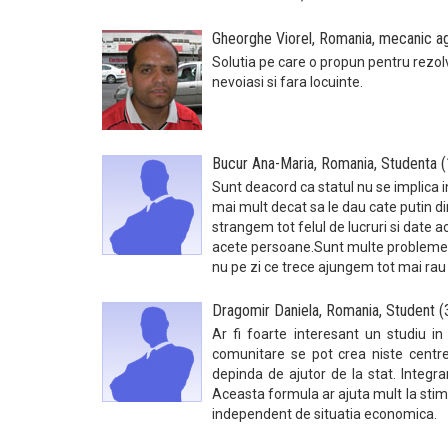
Gheorghe Viorel, Romania, mecanic ag
Solutia pe care o propun pentru rezol
nevoiasi si fara locuinte.
Bucur Ana-Maria, Romania, Studenta 
Sunt deacord ca statul nu se implica i
mai mult decat sa le dau cate putin d
strangem tot felul de lucruri si date 
acete persoane.Sunt multe probleme ne
nu pe zi ce trece ajungem tot mai rau
Dragomir Daniela, Romania, Student (
Ar fi foarte interesant un studiu in
comunitare se pot crea niste centre
depinda de ajutor de la stat. Integr
Aceasta formula ar ajuta mult la stima
independent de situatia economica.