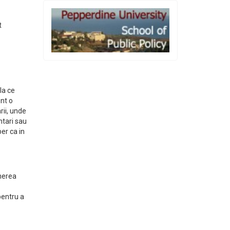
t
la ce
unt o
rii, unde
ntari sau
per ca in
inerea
pentru a