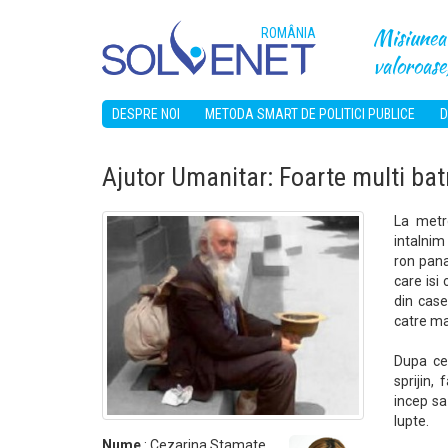
Misiunea 
ROMÂNIA
valoroase,
DESPRE NOI
METODA SMART DE POLITICI PUBLICE
D
Ajutor Umanitar: Foarte multi ba
La metro
intalnim
ron pana 
care isi
din case
catre ma
Dupa ce 
sprijin,
incep sa
lupte.
Nume
: Cezarina Stamate