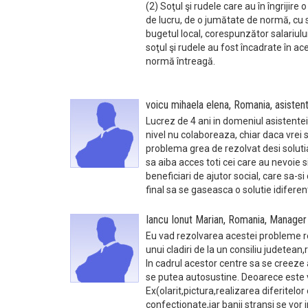
(2) Soţul şi rudele care au în îngriji
de lucru, de o jumătate de normă, cu 
bugetul local, corespunzător salariulu
soţul şi rudele au fost încadrate în ac
normă întreagă.
voicu mihaela elena, Romania, asisten
Lucrez de 4 ani in domeniul asistentei
nivel nu colaboreaza, chiar daca vrei s
problema grea de rezolvat desi solutia 
sa aiba acces toti cei care au nevoie s
beneficiari de ajutor social, care sa-s
final sa se gaseasca o solutie idiferen
Iancu Ionut Marian, Romania, Manager
Eu vad rezolvarea acestei probleme re
unui cladiri de la un consiliu judetea
In cadrul acestor centre sa se creeze 
se putea autosustine. Deoarece este vor
Ex(olarit,pictura,realizarea diferitelor
confectionate,iar banii stransi se vor i