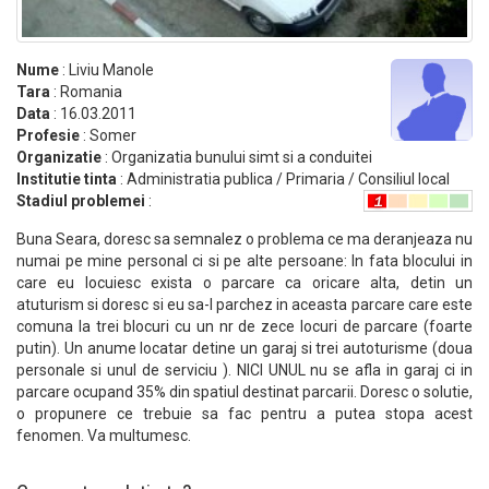
Nume
: Liviu Manole
Tara
: Romania
Data
: 16.03.2011
Profesie
: Somer
Organizatie
: Organizatia bunului simt si a conduitei
Institutie tinta
: Administratia publica / Primaria / Consiliul local
Stadiul problemei
:
Buna Seara, doresc sa semnalez o problema ce ma deranjeaza nu
numai pe mine personal ci si pe alte persoane: In fata blocului in
care eu locuiesc exista o parcare ca oricare alta, detin un
atuturism si doresc si eu sa-l parchez in aceasta parcare care este
comuna la trei blocuri cu un nr de zece locuri de parcare (foarte
putin). Un anume locatar detine un garaj si trei autoturisme (doua
personale si unul de serviciu ). NICI UNUL nu se afla in garaj ci in
parcare ocupand 35% din spatiul destinat parcarii. Doresc o solutie,
o propunere ce trebuie sa fac pentru a putea stopa acest
fenomen. Va multumesc.