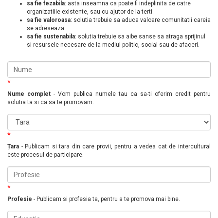
sa fie fezabila
: asta inseamna ca poate fi indeplinita de catre
organizatiile existente, sau cu ajutor de la terti.
sa fie valoroasa
: solutia trebuie sa aduca valoare comunitatii careia
se adreseaza
sa fie sustenabila
: solutia trebuie sa aibe sanse sa atraga sprijinul
si resursele necesare de la mediul politic, social sau de afaceri.
*
Nume complet
- Vom publica numele tau ca sa-ti oferim credit pentru
solutia ta si ca sa te promovam.
*
Țara
- Publicam si tara din care provii, pentru a vedea cat de intercultural
este procesul de participare.
*
Profesie
- Publicam si profesia ta, pentru a te promova mai bine.