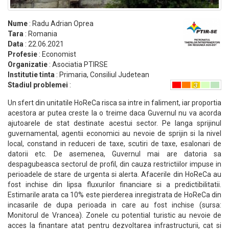
Nume
: Radu Adrian Oprea
Tara
: Romania
Data
: 22.06.2021
Profesie
: Economist
Organizatie
: Asociatia PTIRSE
Institutie tinta
: Primaria, Consiliul Judetean
Stadiul problemei
:
Un sfert din unitatile HoReCa risca sa intre in faliment, iar proportia
acestora ar putea creste la o treime daca Guvernul nu va acorda
ajutoarele de stat destinate acestui sector. Pe langa sprijinul
guvernamental, agentii economici au nevoie de sprijin si la nivel
local, constand in reduceri de taxe, scutiri de taxe, esalonari de
datorii etc. De asemenea, Guvernul mai are datoria sa
despagubeasca sectorul de profil, din cauza restrictiilor impuse in
perioadele de stare de urgenta si alerta. Afacerile din HoReCa au
fost inchise din lipsa fluxurilor financiare si a predictibilitatii.
Estimarile arata ca 10% este pierderea inregistrata de HoReCa din
incasarile de dupa perioada in care au fost inchise (sursa:
Monitorul de Vrancea). Zonele cu potential turistic au nevoie de
acces la finantare atat pentru dezvoltarea infrastructurii, cat si