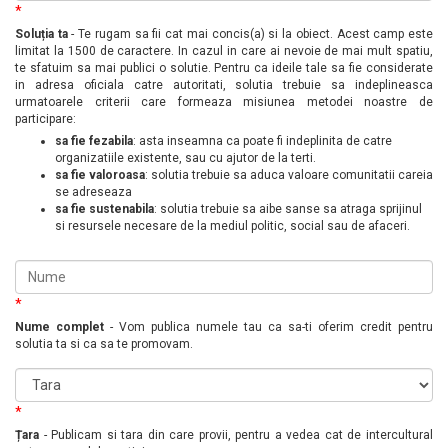
*
Soluția ta
- Te rugam sa fii cat mai concis(a) si la obiect. Acest camp este
limitat la 1500 de caractere. In cazul in care ai nevoie de mai mult spatiu,
te sfatuim sa mai publici o solutie. Pentru ca ideile tale sa fie considerate
in adresa oficiala catre autoritati, solutia trebuie sa indeplineasca
urmatoarele criterii care formeaza misiunea metodei noastre de
participare:
sa fie fezabila
: asta inseamna ca poate fi indeplinita de catre
organizatiile existente, sau cu ajutor de la terti.
sa fie valoroasa
: solutia trebuie sa aduca valoare comunitatii careia
se adreseaza
sa fie sustenabila
: solutia trebuie sa aibe sanse sa atraga sprijinul
si resursele necesare de la mediul politic, social sau de afaceri.
*
Nume complet
- Vom publica numele tau ca sa-ti oferim credit pentru
solutia ta si ca sa te promovam.
*
Țara
- Publicam si tara din care provii, pentru a vedea cat de intercultural