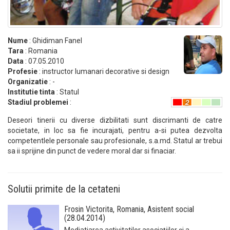
Nume
: Ghidiman Fanel
Tara
: Romania
Data
: 07.05.2010
Profesie
: instructor lumanari decorative si design
Organizatie
: -
Institutie tinta
: Statul
Stadiul problemei
:
Deseori tinerii cu diverse dizbilitati sunt discrimanti de catre
societate, in loc sa fie incurajati, pentru a-si putea dezvolta
competentlele personale sau profesionale, s.a.md. Statul ar trebui
sa ii sprijine din punct de vedere moral dar si finaciar.
Solutii primite de la cetateni
Frosin Victorita, Romania, Asistent social
(28.04.2014)
Mediatiarea activitatilor asociaţiilor şi a