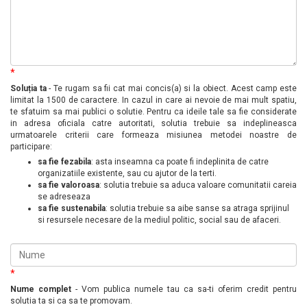
*
Soluția ta
- Te rugam sa fii cat mai concis(a) si la obiect. Acest camp este
limitat la 1500 de caractere. In cazul in care ai nevoie de mai mult spatiu,
te sfatuim sa mai publici o solutie. Pentru ca ideile tale sa fie considerate
in adresa oficiala catre autoritati, solutia trebuie sa indeplineasca
urmatoarele criterii care formeaza misiunea metodei noastre de
participare:
sa fie fezabila
: asta inseamna ca poate fi indeplinita de catre
organizatiile existente, sau cu ajutor de la terti.
sa fie valoroasa
: solutia trebuie sa aduca valoare comunitatii careia
se adreseaza
sa fie sustenabila
: solutia trebuie sa aibe sanse sa atraga sprijinul
si resursele necesare de la mediul politic, social sau de afaceri.
*
Nume complet
- Vom publica numele tau ca sa-ti oferim credit pentru
solutia ta si ca sa te promovam.