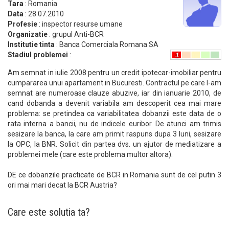
Tara
: Romania
Data
: 28.07.2010
Profesie
: inspector resurse umane
Organizatie
: grupul Anti-BCR
Institutie tinta
: Banca Comerciala Romana SA
Stadiul problemei
:
Am semnat in iulie 2008 pentru un credit ipotecar-imobiliar pentru
cumpararea unui apartament in Bucuresti. Contractul pe care l-am
semnat are numeroase clauze abuzive, iar din ianuarie 2010, de
cand dobanda a devenit variabila am descoperit cea mai mare
problema: se pretindea ca variabilitatea dobanzii este data de o
rata interna a bancii, nu de indicele euribor. De atunci am trimis
sesizare la banca, la care am primit raspuns dupa 3 luni, sesizare
la OPC, la BNR. Solicit din partea dvs. un ajutor de mediatizare a
problemei mele (care este problema multor altora).
DE ce dobanzile practicate de BCR in Romania sunt de cel putin 3
ori mai mari decat la BCR Austria?
Care este solutia ta?