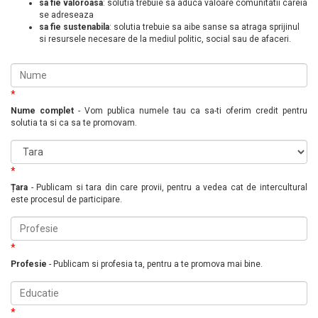
sa fie valoroasa
: solutia trebuie sa aduca valoare comunitatii careia
se adreseaza
sa fie sustenabila
: solutia trebuie sa aibe sanse sa atraga sprijinul
si resursele necesare de la mediul politic, social sau de afaceri.
*
Nume complet
- Vom publica numele tau ca sa-ti oferim credit pentru
solutia ta si ca sa te promovam.
*
Țara
- Publicam si tara din care provii, pentru a vedea cat de intercultural
este procesul de participare.
*
Profesie
- Publicam si profesia ta, pentru a te promova mai bine.
*