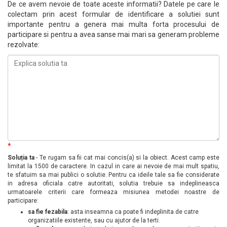
De ce avem nevoie de toate aceste informatii? Datele pe care le
colectam prin acest formular de identificare a solutiei sunt
importante pentru a genera mai multa forta procesului de
participare si pentru a avea sanse mai mari sa generam probleme
rezolvate:
*
Soluția ta
- Te rugam sa fii cat mai concis(a) si la obiect. Acest camp este
limitat la 1500 de caractere. In cazul in care ai nevoie de mai mult spatiu,
te sfatuim sa mai publici o solutie. Pentru ca ideile tale sa fie considerate
in adresa oficiala catre autoritati, solutia trebuie sa indeplineasca
urmatoarele criterii care formeaza misiunea metodei noastre de
participare:
sa fie fezabila
: asta inseamna ca poate fi indeplinita de catre
organizatiile existente, sau cu ajutor de la terti.