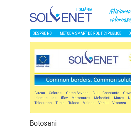
Misiunea 
ROMÂNIA
valoroase,
DESPRE NOI
METODA SMART DE POLITICI PUBLICE
D
Buzau
Calarasi
Caras-Severin
Cluj
Constanta
Cov
Ialomita
Iasi
Ilfov
Maramures
Mehedinti
Mures
N
Teleorman
Timis
Tulcea
Valcea
Vaslui
Vrancea
Botosani