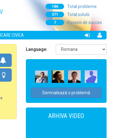
Total probleme
186
i
Total solutii
371
Povesti de succes
7
ICARE CIVICA
Language:
Semnalează o problemă
ra
ARHIVA VIDEO