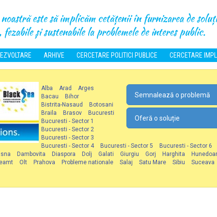
noastră este să implicăm cetățenii în furnizarea de soluți
 fezabile și sustenabile la problemele de interes public.
EZVOLTARE
ARHIVE
CERCETARE POLITICI PUBLICE
CERCETARE IMPL
Alba
Arad
Arges
Semnalează o problemă
Bacau
Bihor
Bistrita-Nasaud
Botosani
Braila
Brasov
Bucuresti
Oferă o soluție
Bucuresti - Sector 1
Bucuresti - Sector 2
Bucuresti - Sector 3
Bucuresti - Sector 4
Bucuresti - Sector 5
Bucuresti - Sector 6
asna
Dambovita
Diaspora
Dolj
Galati
Giurgiu
Gorj
Harghita
Hunedoa
eamt
Olt
Prahova
Probleme nationale
Salaj
Satu Mare
Sibiu
Suceava