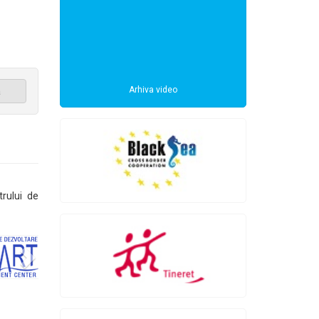
Arhiva video
a
trului de