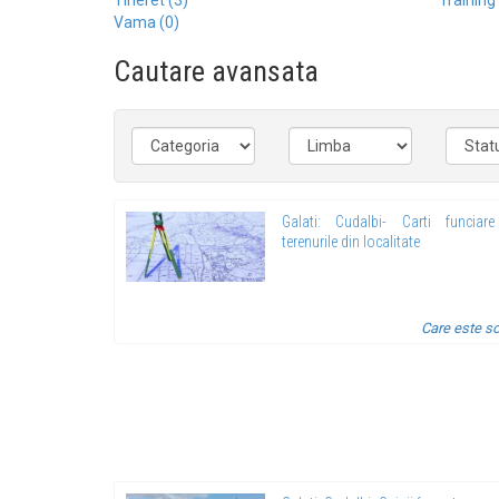
Tineret (3)
Training
Vama (0)
Cautare avansata
Galati: Cudalbi- Carti funciar
terenurile din localitate
Care este so