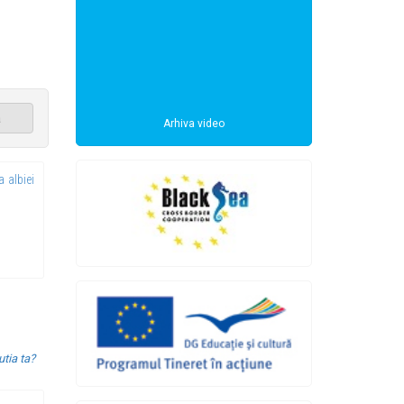
a
Arhiva video
a albiei
utia ta?