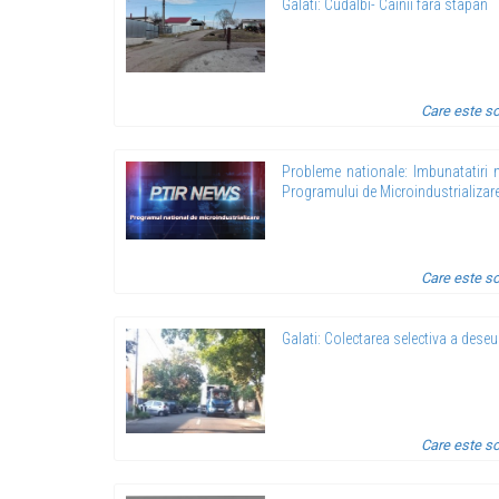
Galati: Cudalbi- Cainii fara stapan
Care este so
Probleme nationale: Imbunatatiri 
Programului de Microindustrializar
Care este so
Galati: Colectarea selectiva a deseur
Care este so