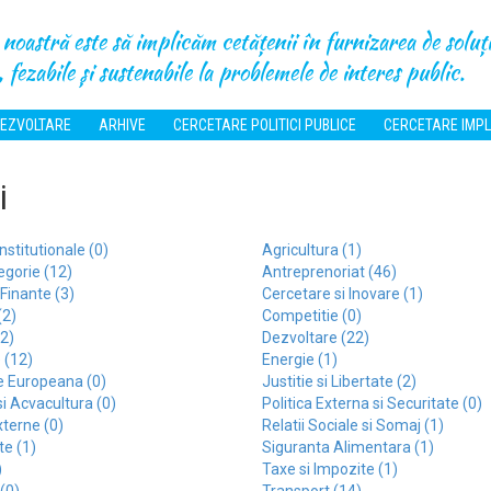
noastră este să implicăm cetățenii în furnizarea de soluți
 fezabile și sustenabile la problemele de interes public.
EZVOLTARE
ARHIVE
CERCETARE POLITICI PUBLICE
CERCETARE IMPL
i
nstitutionale (0)
Agricultura (1)
egorie (12)
Antreprenoriat (46)
 Finante (3)
Cercetare si Inovare (1)
(2)
Competitie (0)
(2)
Dezvoltare (22)
 (12)
Energie (1)
e Europeana (0)
Justitie si Libertate (2)
si Acvacultura (0)
Politica Externa si Securitate (0)
xterne (0)
Relatii Sociale si Somaj (1)
te (1)
Siguranta Alimentara (1)
)
Taxe si Impozite (1)