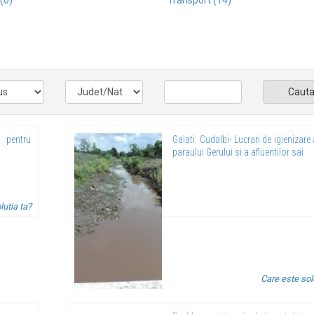
 (0)
Transport (14)
Caut
e pentru
Galati: Cudalbi- Lucrari de igienizare 
paraului Gerului si a afluentilor sai
lutia ta?
Care este sol