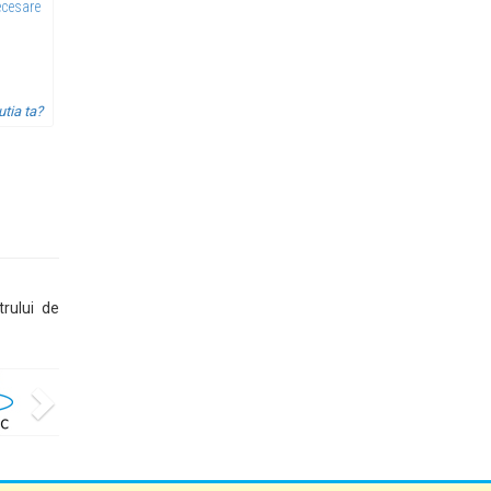
ecesare
utia ta?
trului de