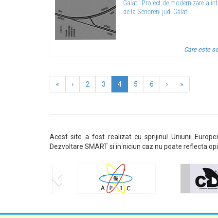
Galati: Proiect de modernizare a int
de la Sendreni jud. Galati
Care este so
«
‹
2
3
4
5
6
›
»
Acest site a fost realizat cu sprijinul Uniunii Europ
Dezvoltare SMART si in niciun caz nu poate reflecta opi