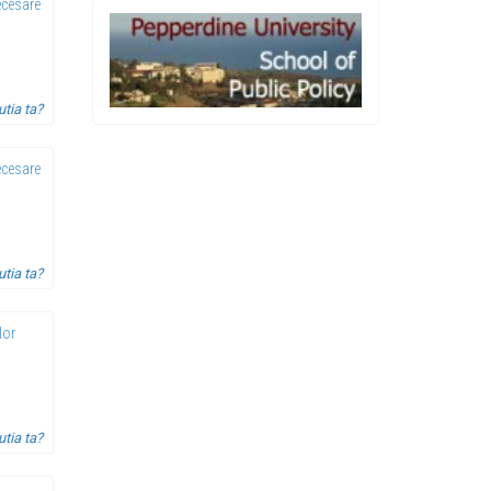
ecesare
utia ta?
ecesare
utia ta?
lor
utia ta?