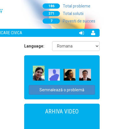
Total probleme
186
i
Total solutii
371
Povesti de succes
7
ICARE CIVICA
Language:
Semnalează o problemă
ARHIVA VIDEO