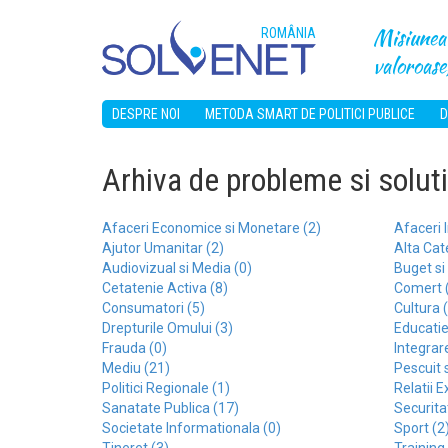
Misiunea 
ROMÂNIA
valoroase,
DESPRE NOI
METODA SMART DE POLITICI PUBLICE
D
Arhiva de probleme si soluti
Afaceri Economice si Monetare (2)
Afaceri I
Ajutor Umanitar (2)
Alta Cat
Audiovizual si Media (0)
Buget si
Cetatenie Activa (8)
Comert 
Consumatori (5)
Cultura 
Drepturile Omului (3)
Educatie
Frauda (0)
Integrar
Mediu (21)
Pescuit 
Politici Regionale (1)
Relatii E
Sanatate Publica (17)
Securita
Societate Informationala (0)
Sport (2